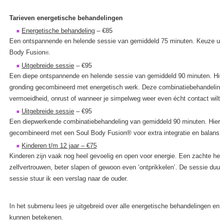
Tarieven energetische behandelingen
Energetische behandeling
– €85
Een ontspannende en helende sessie van gemiddeld 75 minuten. Keuze ui
Body Fusion
®
.
Uitgebreide sessie
– €95
Een diepe ontspannende en helende sessie van gemiddeld 90 minuten. Hie
gronding gecombineerd met energetisch werk. Deze combinatiebehandeling 
vermoeidheid, onrust of wanneer je simpelweg weer even écht contact wil
Uitgebreide sessie
– €95
Een diepwerkende combinatiebehandeling van gemiddeld 90 minuten. Hierb
gecombineerd met een Soul Body Fusion® voor extra integratie en balans 
Kinderen t/m 12 jaar – €75
Kinderen zijn vaak nog heel gevoelig en open voor energie. Een zachte hea
zelfvertrouwen, beter slapen of gewoon even ‘ontprikkelen’. De sessie du
sessie stuur ik een verslag naar de ouder.
In het submenu lees je uitgebreid over alle energetische behandelingen en
kunnen betekenen.