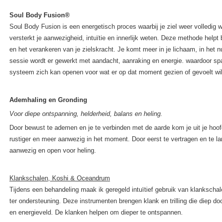
Soul Body Fusion®
Soul Body Fusion is een energetisch proces waarbij je ziel weer volledig w
versterkt je aanwezigheid, intuïtie en innerlijk weten. Deze methode helpt 
en het verankeren van je zielskracht. Je komt meer in je lichaam, in het n
sessie wordt er gewerkt met aandacht, aanraking en energie. waardoor sp
systeem zich kan openen voor wat er op dat moment gezien of gevoelt wil
Ademhaling en Gronding
Voor diepe ontspanning, helderheid, balans en heling.
Door bewust te ademen en je te verbinden met de aarde kom je uit je hoofd
rustiger en meer aanwezig in het moment. Door eerst te vertragen en te la
aanwezig en open voor heling.
Klankschalen, Koshi & Oceandrum
Tijdens een behandeling maak ik geregeld intuïtief gebruik van klankscha
ter ondersteuning. Deze instrumenten brengen klank en trilling die diep d
en energieveld. De klanken helpen om dieper te ontspannen.