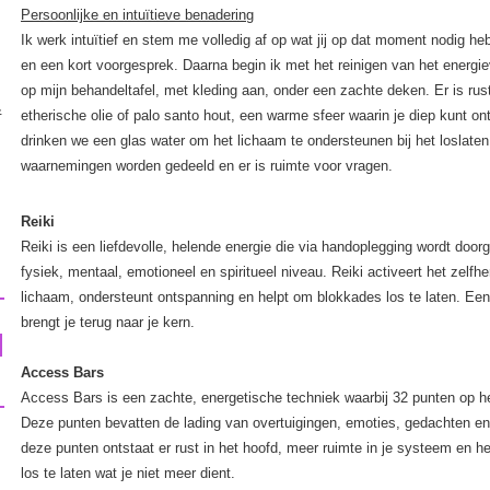
Persoonlijke en intuïtieve benadering
Ik werk intuïtief en stem me volledig af op wat jij op dat moment nodig h
en een kort voorgesprek. Daarna begin ik met het reinigen van het energie
op mijn behandeltafel, met kleding aan, onder een zachte deken. Er is r
&
etherische olie of palo santo hout, een warme sfeer waarin je diep kunt o
drinken we een glas water om het lichaam te ondersteunen bij het loslaten 
waarnemingen worden gedeeld en er is ruimte voor vragen.
Reiki
Reiki is een liefdevolle, helende energie die via handoplegging wordt doo
fysiek, mentaal, emotioneel en spiritueel niveau. Reiki activeert het zelf
lichaam, ondersteunt ontspanning en helpt om blokkades los te laten. Een
brengt je terug naar je kern.
Access Bars
Access Bars is een zachte, energetische techniek waarbij 32 punten op he
Deze punten bevatten de lading van overtuigingen, emoties, gedachten en
deze punten ontstaat er rust in het hoofd, meer ruimte in je systeem en hel
los te laten wat je niet meer dient.