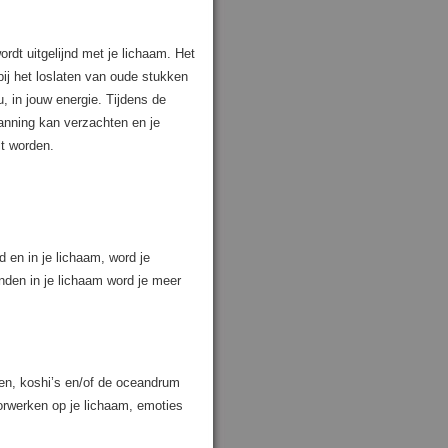
ordt uitgelijnd met je lichaam. Het
bij het loslaten van oude stukken
u, in jouw energie. Tijdens de
anning kan verzachten en je
t worden.
 en in je lichaam, word je
nden in je lichaam word je meer
len, koshi’s en/of de oceandrum
oorwerken op je lichaam, emoties