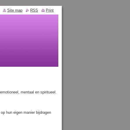
Site map
RSS
Print
 emotioneel, mentaal en spiritueel.
r op hun eigen manier bijdragen