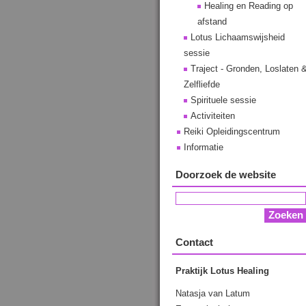
Healing en Reading op
afstand
Lotus Lichaamswijsheid
sessie
Traject - Gronden, Loslaten 
Zelfliefde
Spirituele sessie
Activiteiten
Reiki Opleidingscentrum
Informatie
Doorzoek de website
Contact
Praktijk Lotus Healing
Natasja van Latum