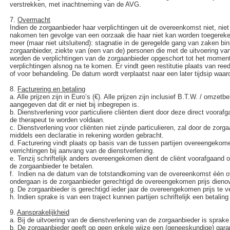
verstrekken, met inachtneming van de AVG.
7.
Overmacht
Indien de zorgaanbieder haar verplichtingen uit de overeenkomst niet, niet t
nakomen ten gevolge van een oorzaak die haar niet kan worden toegerek
meer (maar niet uitsluitend): stagnatie in de geregelde gang van zaken bi
zorgaanbieder, ziekte van (een van de) personen die met de uitvoering va
worden de verplichtingen van de zorgaanbieder opgeschort tot het moment w
verplichtingen alsnog na te komen. Er vindt geen restitutie plaats van ree
of voor behandeling. De datum wordt verplaatst naar een later tijdsip waar
8.
Facturering en betaling
a.
Alle prijzen zijn in Euro’s (€). Alle prijzen zijn inclusief B.T.W. / omzetbel
aangegeven dat dit er niet bij inbegrepen is.
b.
Dienstverlening voor particuliere cliënten dient door deze direct vooraf
de therapeut te worden voldaan.
c.
Dienstverlening voor cliënten niet zijnde particulieren, zal door de zor
middels een declaratie in rekening worden gebracht.
d.
Facturering vindt plaats op basis van de tussen partijen overeengekome
verrichtingen bij aanvang van de dienstverlening.
e.
Tenzij schriftelijk anders overeengekomen dient de cliënt voorafgaand 
de zorgaanbieder te betalen.
f.
Indien na de datum van de totstandkoming van de overeenkomst één of 
ondergaan is de zorgaanbieder gerechtigd de overeengekomen prijs dieno
g.
De zorgaanbieder is gerechtigd ieder jaar de overeengekomen prijs te v
h.
Indien sprake is van een traject kunnen partijen schriftelijk een betali
9.
Aansprakelijkheid
a.
Bij de uitvoering van de dienstverlening van de zorgaanbieder is sprake
b.
De zorgaanbieder geeft op geen enkele wijze een (geneeskundige) garant