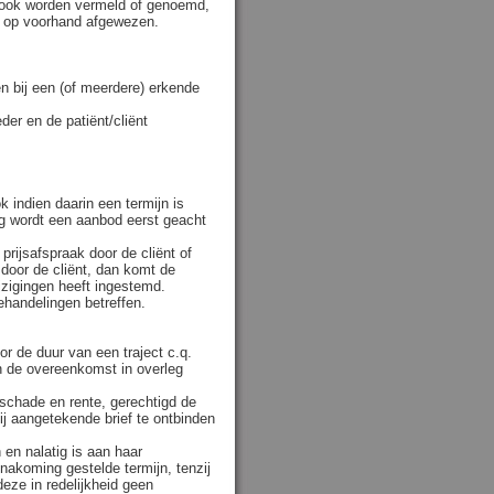
 ook worden vermeld of genoemd,
en op voorhand afgewezen.
en bij een (of meerdere) erkende
er en de patiënt/cliënt
k indien daarin een termijn is
g wordt een aanbod eerst geacht
prijsafspraak door de cliënt of
 door de cliënt, dan komt de
jzigingen heeft ingestemd.
handelingen betreffen.
r de duur van een traject c.q.
n de overeenkomst in overleg
 schade en rente, gerechtigd de
j aangetekende brief te ontbinden
 en nalatig is aan haar
nakoming gestelde termijn, tenzij
deze in redelijkheid geen