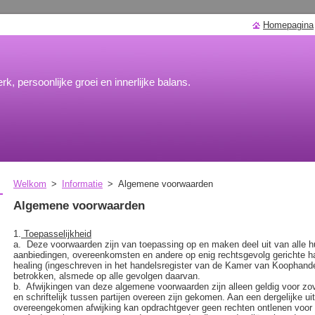
Homepagina
rk, persoonlijke groei en innerlijke balans.
Welkom
>
Informatie
>
Algemene voorwaarden
Algemene voorwaarden
1.
Toepasselijkheid
a.
Deze voorwaarden zijn van toepassing op en maken deel uit van alle h
aanbiedingen, overeenkomsten en andere op enig rechtsgevolg gerichte ha
healing (ingeschreven in het handelsregister van de Kamer van Koophand
betrokken, alsmede op alle gevolgen daarvan.
b.
Afwijkingen van deze algemene voorwaarden zijn alleen geldig voor zove
en schriftelijk tussen partijen overeen zijn gekomen. Aan een dergelijke uitd
overeengekomen afwijking kan opdrachtgever geen rechten ontlenen voo