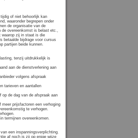
ijdig of niet behoorlijk kan
end, waaronder begrepen onder
nnen de organisatie van de
n de overeenkomst is belast etc.,
aarop zij in staat is die
ds betaalde bijdrage voor cursus
op partijen beide kunnen.
asting, tenzij uitdrukkelijk is
gaand aan de dienstverlening aan
gaanbieder volgens afspraak
n tarieven en aantallen
of op de dag van de afspraak aan
meer prijsfactoren een verhoging
vereenkomstig te verhogen.
erhogen.
ng in termijnen overeenkomen.
 van een inspanningsverplichting.
ie af noch is zij op enige wijze