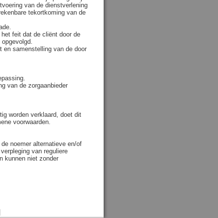
itvoering van de dienstverlening
erekenbare tekortkoming van de
ade.
het feit dat de cliënt door de
t opgevolgd.
it en samenstelling van de door
epassing.
ing van de zorgaanbieder
ig worden verklaard, doet dit
emene voorwaarden.
de noemer alternatieve en/of
verpleging van reguliere
n kunnen niet zonder
|