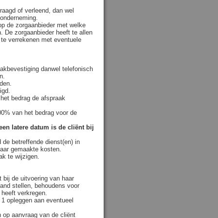
raagd of verleend, dan wel
e onderneming.
 op de zorgaanbieder met welke
n. De zorgaanbieder heeft te allen
t te verrekenen met eventuele
akbevestiging danwel telefonisch
en.
den.
igd.
 het bedrag de afspraak
100% van het bedrag voor de
en latere datum is de cliënt bij
d de betreffende dienst(en) in
 haar gemaakte kosten.
ak te wijzigen.
t bij de uitvoering van haar
hand stellen, behoudens voor
 heeft verkregen.
d 1 opleggen aan eventueel
 op aanvraag van de cliënt