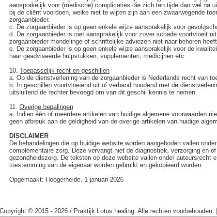
aansprakelijk voor (medische) complicaties die zich ten tijde dan wel na u
bij de cliënt voordoen, welke niet te wijten zijn aan een zwaarwegende to
zorgaanbieder.
c.
De zorgaanbieder is op geen enkele wijze aansprakelijk voor gevolgsch
d.
De zorgaanbieder is niet aansprakelijk voor zover schade voortvloeit uit 
zorgaanbieder mondelinge of schriftelijke adviezen niet naar behoren heef
e.
De zorgaanbieder is op geen enkele wijze aansprakelijk voor de kwalite
haar geadviseerde hulpstukken, supplementen, medicijnen etc.
10.
Toepasselijk recht en geschillen
a.
Op de dienstverlening van de zorgaanbieder is Nederlands recht van to
b.
In geschillen voortvloeiend uit of verband houdend met de dienstverlen
uitsluitend de rechter bevoegd om van dit geschil kennis te nemen.
11.
Overige bepalingen
a.
Indien één of meerdere artikelen van huidige algemene voorwaarden niet
geen afbreuk aan de geldigheid van de overige artikelen van huidige alg
DISCLAIMER
De behandelingen die op huidige website worden aangeboden vallen onder 
complementaire zorg. Deze vervangt niet de diagnostiek, verzorging en of 
gezondheidszorg. De teksten op deze website vallen onder auteursrecht e
toestemming van de eigenaar worden gebruikt en gekopieerd worden.
Opgemaakt: Hoogerheide, 1 januari 2026
Copyright © 2015 - 2026 / Praktijk Lotus healing. Alle rechten voorbehouden.