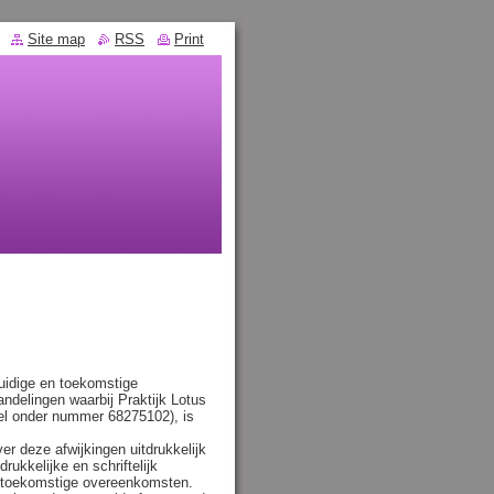
Site map
RSS
Print
uidige en toekomstige
ndelingen waarbij Praktijk Lotus
el onder nummer 68275102), is
r deze afwijkingen uitdrukkelijk
rukkelijke en schriftelijk
r toekomstige overeenkomsten.