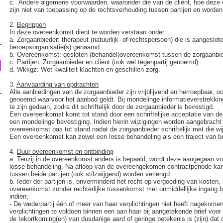
c.
Andere algemene voorwaarden, waaronder die van de cliënt, hoe deze
zijn niet van toepassing op de rechtsverhouding tussen partijen en word
2.
Begrippen
In deze overeenkomst dient te worden verstaan onder:
a.
Zorgaanbieder: therapeut (natuurlijk- of rechtspersoon) die is aangeslot
beroepsorganisatie(s) genaamd ;
b.
Overeenkomst: gesloten (behandel)overeenkomst tussen de zorgaanbied
c.
Partijen: Zorgaanbieder en cliënt (ook wel tegenpartij genoemd)
d.
Wkkgz: Wet kwaliteit klachten en geschillen zorg.
3.
Aanvaarding van opdrachten
Alle aanbiedingen van de zorgaanbieder zijn vrijblijvend en herroepbaar, oo
genoemd waarvoor het aanbod geldt. Bij mondelinge informatieverstrekkin
te zijn gedaan, zodra dit schriftelijk door de zorgaanbieder is bevestigd.
Een overeenkomst komt tot stand door een schriftelijke acceptatie van de 
een mondelinge bevestiging. Indien hierin wijzigingen worden aangebracht
overeenkomst pas tot stand nadat de zorgaanbieder schriftelijk met die wi
Een overeenkomst kan zowel een losse behandeling als een traject van be
4.
Duur overeenkomst en ontbinding
a.
Tenzij in de overeenkomst anders is bepaald, wordt deze aangegaan voo
losse behandeling. Na afloop van de overeengekomen contractperiode ka
tussen beide partijen (ook stilzwijgend) worden verlengd.
b.
Ieder der partijen is, onverminderd het recht op vergoeding van kosten,
overeenkomst zonder rechterlijke tussenkomst met onmiddellijke ingang bi
indien;
-
De wederpartij één of meer van haar verplichtingen niet heeft nagekomen
verplichtingen te voldoen binnen een aan haar bij aangetekende brief voor 
de tekortkoming(en) van dusdanige aard of geringe betekenis is (zijn) dat 