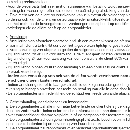
ontbinding rechtvaardigen.
-
Voor de wederpartij faillissement of surséance van betaling wordt aangev
maatregelen worden getroffen die duiden op beëindiging of staking van d
c.
Enig recht van de cliënt op verrekening van zijn eventuele vorderingen
vordering ook van de cliënt op de zorgaanbieder is uitdrukkelijk uitgeslote
tijde het recht en de bevoegdheid om vorderingen die zij heeft op de cliën
vorderingen die de cliënt heeft op de zorgaanbieder.
5.
Annulering
a.
Annulering van afspraken voortvloeiend uit een overeenkomst cq afspra
of per mail, dient uiterlijk 48 uur vóór het afgesproken tijdstip te geschied
b.
Voor annulering van afspraken gelden de volgende annuleringsvoorwaar
-
Bij annulering tot 48 uur voor aanvang is de cliënt geen kosten verschuld
-
Bij annulering 24 uur voor aanvang van een consult is de cliënt 50% van
verschuldigd.
-
Bij annulering binnen 24 uur voor aanvang van een consult is de cliënt 
afspraak verschuldigd.
-
Indien een consult op verzoek van de cliënt wordt verschoven naar e
verschuiving geen kosten verschuldigd.
-
Indien annulering niet of te laat geschiedt, is de zorgaanbieder gerechtig
rekening te brengen onverkort het recht op betaling van alle in deze door
-
De zorgaanbieder is in redelijkheid gerechtigd een reeds geplande afspra
6.
Geheimhouding, dossierbeheer en inzagerecht
a.
De zorgaanbieder zal alle informatie betreffende de cliënt die zij verkrijg
diensten vertrouwelijk behandelen en deze informatie niet aan derden ter 
zover zorgaanbieder daartoe verplicht is of de zorgaanbieder toestemming
b.
De zorgaanbieder zal een geheimhoudingsplicht zoals beschreven in li
ingeschakelde derden bij de uitvoering van haar diensten.
c.
De zorgaanbieder zal rapportages over behandelingen/behandeltrajecten