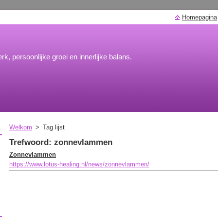
Homepagina
rk, persoonlijke groei en innerlijke balans.
Welkom
>
Tag lijst
Trefwoord: zonnevlammen
Zonnevlammen
https://www.lotus-healing.nl/news/zonnevlammen/