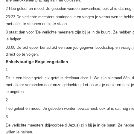
alle betrokkenen prachtig aan het oplossen.
2 Heb geloof en moed. Je gebeden worden bewaarheid, ook al is dat nog ni
23:23 De verlichte meesters omringen je en vragen je vertrouwen te hebben
met alles te steunen en bij te staan.
3 staat dan voor ‘De verlichte meesters zijn bij je in de buurt’. Ze hebben
je helpen.
00:00 De Schepper benadrukt een aan jou gegeven boodschap en vraagt je
direct op te volgen.
Enkelvoudige Engelengetallen
1
Dit is een binair getal: elk getal is deelbaar door 1. We zijn allemaal één,
met elkaar verbonden door onze gedachten. Let op wat je denkt en richt je
je angsten.
2
Heb geloof en moed. Je gebeden worden bewaarheid, ook al is dat nog niet
3
De verlichte meesters (bijvoorbeeld Jezus) zijn bij je in de buurt. Ze heb
willen je helpen.