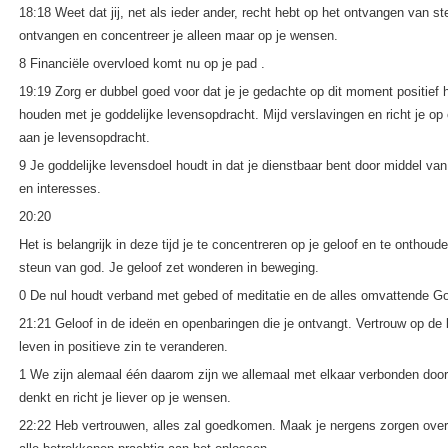
18:18 Weet dat jij, net als ieder ander, recht hebt op het ontvangen van 
ontvangen en concentreer je alleen maar op je wensen.
8 Financiële overvloed komt nu op je pad .
19:19 Zorg er dubbel goed voor dat je je gedachte op dit moment positief 
houden met je goddelijke levensopdracht. Mijd verslavingen en richt je op 
aan je levensopdracht.
9 Je goddelijke levensdoel houdt in dat je dienstbaar bent door middel va
en interesses.
20:20
Het is belangrijk in deze tijd je te concentreren op je geloof en te onthou
steun van god. Je geloof zet wonderen in beweging.
0 De nul houdt verband met gebed of meditatie en de alles omvattende God
21:21 Geloof in de ideën en openbaringen die je ontvangt. Vertrouw op de
leven in positieve zin te veranderen.
1 We zijn alemaal één daarom zijn we allemaal met elkaar verbonden door
denkt en richt je liever op je wensen.
22:22 Heb vertrouwen, alles zal goedkomen. Maak je nergens zorgen over, 