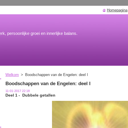
Homepagina
rk, persoonlijke groei en innerlijke balans.
Welkom
>
Boodschappen van de Engelen: deel I
Boodschappen van de Engelen: deel I
11-01-2017 22:18
Deel 1 -
Dubbele getallen