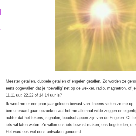
Meester getallen, dubbele getallen of engelen getallen. Zo worden ze gen
eens opgevallen dat je ‘toevallig’ net op de wekker, radio, magnetron, of je 
11.11 uur, 22.22 of 14.14 uur is?
Ik werd me er een paar jaar geleden bewust van. Ineens vielen ze me op. 
ben uiteraard gaan opzoeken wat het me allemaal wilde zeggen en eigenli
achter dat het tekens, signalen, boodschappen zijn van de Engelen. Of li
iets wil laten weten. Ze willen ons iets bewust maken, ons begeleiden, of s
Het word ook wel eens ontwaken genoemd.