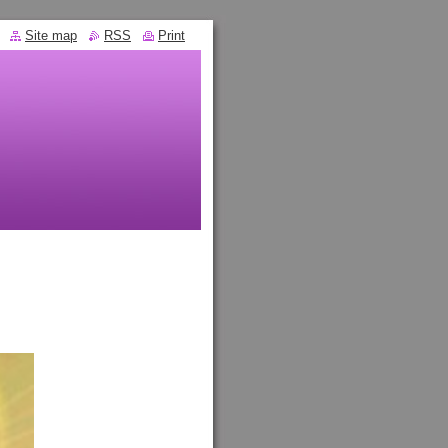
Site map
RSS
Print