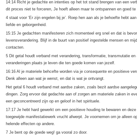
14:14 Richt je gedachte en intenties op het tot stand brengen van een ver
dit proces niet te forceren, Je hoeft alleen maar te ontspannen en goed t
4 staat voor ‘Er zijn engelen bij je’. Roep hen aan als je behoefte hebt aa
liefde en geborgenheid.
15:15 Je gedachten manifesteren zich momenteel erg snel en dat is bevor
levensverandering. Blijf in de buurt van positief ingestelde mensen en mij
contacten.
5 Dit getal houdt verband met verandering, transformatie, transmutatie en
veranderingen plaats je leven die ten goede komen van jezelf.
16:16 Al je materiele behcefte worden via je consequente en positieve ver
Denk alleen aan wat je wenst, en dat is wat je ontvangt.
Het getal 6 houdt verband met aardse zaken, zoals bezit aardse aangele
dingen. Zorg ervoor dat gedachte aan of zorgen am materiele zaken in e
een geconcentreerd zijn op en geloof in het spirituele.
17:17 Je hebt hard gewerkt om een positieve houding te bewaren en deze g
toegewijde manifestatiewerk vrucht afwerpt. Je voornemen orn je alleen op 
helende effecten op andere.
7 Je bent op de goede weg! ga vooral zo door.