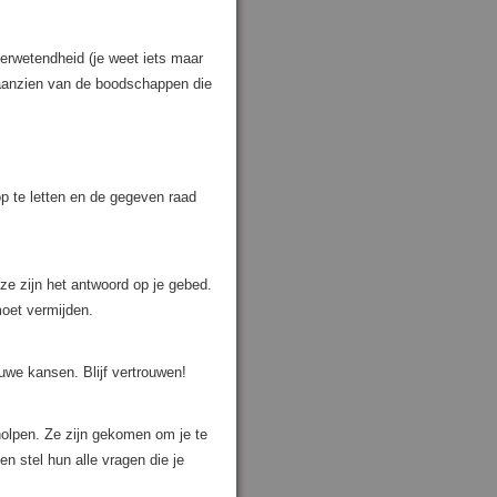
erwetendheid (je weet iets maar
n aanzien van de boodschappen die
p te letten en de gegeven raad
e zijn het antwoord op je gebed.
moet vermijden.
uwe kansen. Blijf vertrouwen!
holpen. Ze zijn gekomen om je te
en stel hun alle vragen die je