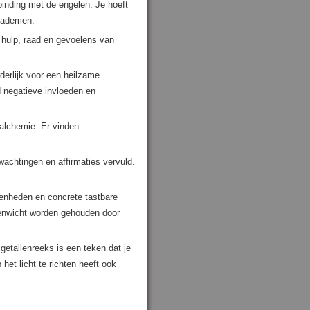
binding met de engelen. Je hoeft
e ademen.
n hulp, raad en gevoelens van
derlijk voor een heilzame
d negatieve invloeden en
 alchemie. Er vinden
wachtingen en affirmaties vervuld.
genheden en concrete tastbare
venwicht worden gehouden door
etallenreeks is een teken dat je
het licht te richten heeft ook