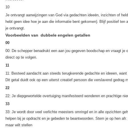
10
Je ontvangt aanwijzingen van God via gedachten ideeën, inzichten of held
hebt geen idee hoe je aan die informatie bent gekomen). Blijf positief te
je ontvangt.
Voorbeelden van dubbele engelen getallen
00
00: De schepper benadrukt een aan jou gegeven boodschap en vraagt je o
direct op te volgen.
11
11: Besteed aandacht aan steeds terugkerende gedachte en ideeen, want z
Dit getal duidt ook op een uiterst creatief persoon die verslavend gedrag 
22
22: Je diepgewortelde overtuiging manifesteerd wonderen en prachtige nie
33
33: Je wordt door veel verlichte meesters omringd en in alle opzichten ge
helpen bij je opdracht en je gebeden te beantwoorden. Stem je op hen afr. 
maar wilt stellen