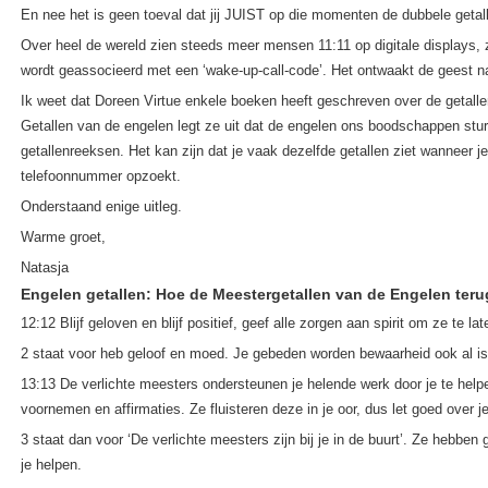
En nee het is geen toeval dat jij JUIST op die momenten de dubbele geta
Over heel de wereld zien steeds meer mensen 11:11 op digitale displays,
wordt geassocieerd met een ‘wake-up-call-code’. Het ontwaakt de geest n
Ik weet dat Doreen Virtue enkele boeken heeft geschreven over de getalle
Getallen van de engelen legt ze uit dat de engelen ons boodschappen stu
getallenreeksen. Het kan zijn dat je vaak dezelfde getallen ziet wanneer je
telefoonnummer opzoekt.
Onderstaand enige uitleg.
Warme groet,
Natasja
Engelen getallen: Hoe de Meestergetallen van de Engelen teru
12:12 Blijf geloven en blijf positief, geef alle zorgen aan spirit om ze te l
2 staat voor heb geloof en moed. Je gebeden worden bewaarheid ook al is 
13:13 De verlichte meesters ondersteunen je helende werk door je te help
voornemen en affirmaties. Ze fluisteren deze in je oor, dus let goed over j
3 staat dan voor ‘De verlichte meesters zijn bij je in de buurt’. Ze hebben
je helpen.