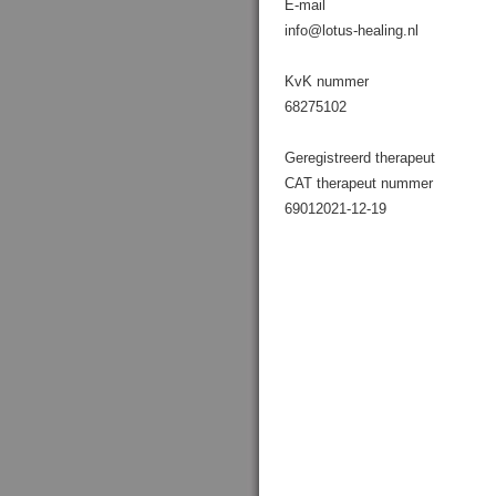
E-mail
info@lotus-healing.nl
KvK nummer
68275102
Geregistreerd therapeut
CAT therapeut nummer
69012021-12-19