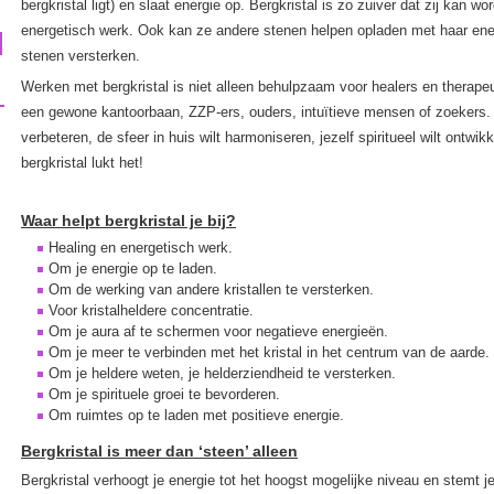
bergkristal ligt) en slaat energie op. Bergkristal is zo zuiver dat zij kan w
energetisch werk. Ook kan ze andere stenen helpen opladen met haar ene
stenen versterken.
Werken met bergkristal is niet alleen behulpzaam voor healers en thera
een gewone kantoorbaan, ZZP-ers, ouders, intuïtieve mensen of zoekers. O
verbeteren, de sfeer in huis wilt harmoniseren, jezelf spiritueel wilt ontwikk
bergkristal lukt het!
Waar helpt bergkristal je bij?
Healing en energetisch werk.
Om je energie op te laden.
Om de werking van andere kristallen te versterken.
Voor kristalheldere concentratie.
Om je aura af te schermen voor negatieve energieën.
Om je meer te verbinden met het kristal in het centrum van de aarde.
Om je heldere weten, je helderziendheid te versterken.
Om je spirituele groei te bevorderen.
Om ruimtes op te laden met positieve energie.
Bergkristal is meer dan ‘steen’ alleen
Bergkristal verhoogt je energie tot het hoogst mogelijke niveau en stemt je 