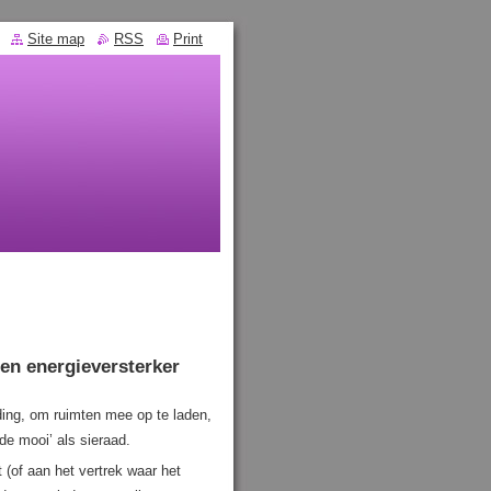
Site map
RSS
Print
en energieversterker
ding, om ruimten mee op te laden,
e mooi’ als sieraad.
 (of aan het vertrek waar het