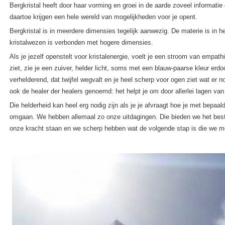
Bergkristal heeft door haar vorming en groei in de aarde zoveel informatie 
daartoe krijgen een hele wereld van mogelijkheden voor je opent.
Bergkristal is in meerdere dimensies tegelijk aanwezig. De materie is in h
kristalwezen is verbonden met hogere dimensies.
Als je jezelf openstelt voor kristalenergie, voelt je een stroom van empathi
ziet, zie je een zuiver, helder licht, soms met een blauw-paarse kleur erd
verhelderend, dat twijfel wegvalt en je heel scherp voor ogen ziet wat er n
ook de healer der healers genoemd: het helpt je om door allerlei lagen van
Die helderheid kan heel erg nodig zijn als je je afvraagt hoe je met bepaal
omgaan. We hebben allemaal zo onze uitdagingen. Die bieden we het best
onze kracht staan en we scherp hebben wat de volgende stap is die we m