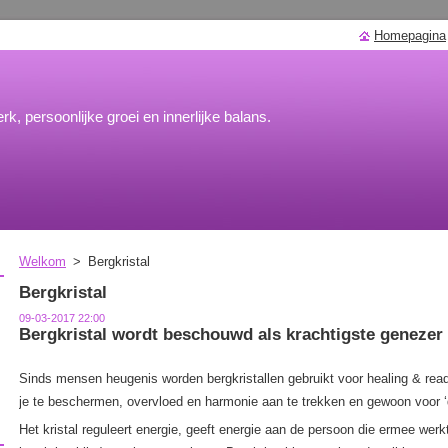
Homepagina
rk, persoonlijke groei en innerlijke balans.
Welkom
>
Bergkristal
Bergkristal
09-03-2017 22:00
Bergkristal wordt beschouwd als krachtigste genezer 
Sinds mensen heugenis worden bergkristallen gebruikt voor healing & rea
je te beschermen, overvloed en harmonie aan te trekken en gewoon voor ‘d
Het kristal reguleert energie, geeft energie aan de persoon die ermee werkt