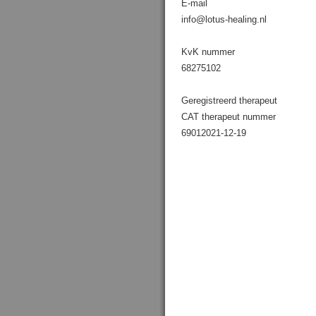
E-mail
info@lotus-healing.nl
KvK nummer
68275102
Geregistreerd therapeut
CAT therapeut nummer
69012021-12-19